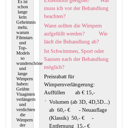
Extensions geeignet?
Was
Es ist
schon
muss ich vor der Behandlung
lange
beachten?
kein
Geheimnis
Wann sollten die Wimpern
mehr,
warum
aufgefüllt werden?
Wie
Filmstars
läuft die Behandlung ab?
und
Top-
Ist Schwimmen, Sport oder
Models
so
Saunen nach der Behandlung
wunderschöne
möglich?
und
lange
Preisrabatt für
Wimpern
haben:
Wimpernverlängerun
Geübte
Auffüllen ab € 15,-
Visagisten
verlängern
Volumen (ab 3D, 4D,5D...)
und
ab 60,- € - Neuauflage
verdichten
die
(Klassik) 50,- € -
Wimpern
der
Entfernung 15,- €