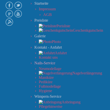
Startseite
Impressum
AGB
Preisliste
Preisliste
Geschenkgutschein
Galerie
Photo
Kontakt - Anfahrt
Anfahrt
Kontakt uns
Nails-Service
Neumodellage
Nagelverlängerung
Maniküre
Pediküre
Fußmodellage
Hygiene
Wimpern-Service
Anbringung
Pflegehinweise