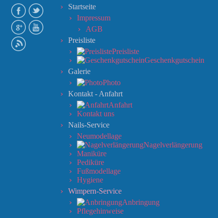
Startseite
Impressum
AGB
Preisliste
Preisliste
Geschenkgutschein
Galerie
Photo
Kontakt - Anfahrt
Anfahrt
Kontakt uns
Nails-Service
Neumodellage
Nagelverlängerung
Maniküre
Pediküre
Fußmodellage
Hygiene
Wimpern-Service
Anbringung
Pflegehinweise